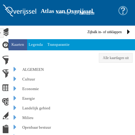
Atlas van Overijssel
Niet ingelogd
Inloggen
Zijbalk in- of uitklappen
Kaarten
Legenda
Transparantie
Alle kaartlagen uit
ALGEMEEN
Cultuur
Economie
Energie
Landelijk gebied
Milieu
Openbaar bestuur